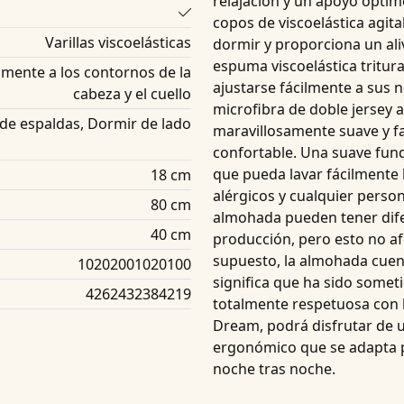
relajación y un apoyo óptimo
copos de viscoelástica agit
Varillas viscoelásticas
dormir y proporciona un aliv
espuma viscoelástica tritu
mente a los contornos de la
ajustarse fácilmente a sus 
cabeza y el cuello
microfibra de doble jersey a
de espaldas, Dormir de lado
maravillosamente suave y f
confortable. Una suave fund
que pueda lavar fácilmente
18 cm
alérgicos y cualquier person
80 cm
almohada pueden tener dife
40 cm
producción, pero esto no af
supuesto, la almohada cue
10202001020100
significa que ha sido somet
4262432384219
totalmente respetuosa con l
Dream
, podrá disfrutar de
ergonómico que se adapta p
noche tras noche.