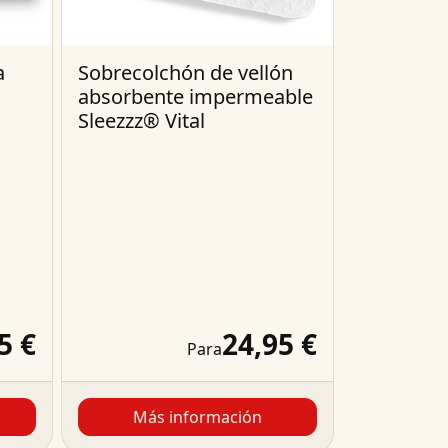
a
Sobrecolchón de vellón
absorbente impermeable
Sleezzz® Vital
5 €
24,95 €
Para
Más información