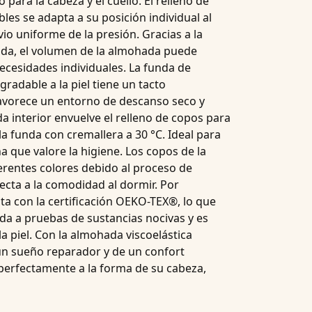
 para la cabeza y el cuello. El relleno de
ables
se adapta a su posición individual al
io uniforme de la presión. Gracias a la
rada, el volumen de la almohada puede
necesidades individuales. La funda de
gradable a la piel
tiene un tacto
avorece un entorno de descanso seco y
a interior envuelve el relleno de copos para
 la funda
con cremallera
a 30 °C. Ideal para
a que valore la higiene. Los copos de la
rentes colores debido al proceso de
ecta a la comodidad al dormir. Por
nta
con la certificación OEKO-TEX®
, lo que
ida a pruebas de sustancias nocivas y es
a piel. Con la
almohada viscoelástica
 un sueño reparador y de un confort
erfectamente a la forma de su cabeza,