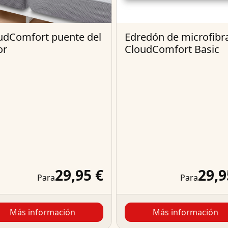
udComfort puente del
Edredón de microfibr
or
CloudComfort Basic
29,95 €
29,9
Para
Para
Más información
Más información