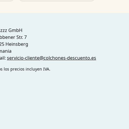
ezzz GmbH
bbener Str. 7
25 Heinsberg
mania
ail:
servicio-cliente@colchones-descuento.es
s los precios incluyen IVA.