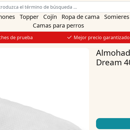
hones
Topper
Cojín
Ropa de cama
Somieres
Camas para perros
ches de prueba
Mejor precio garantizado
Almohada
Dream 4