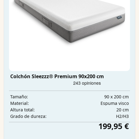
Colchón Sleezzz® Premium 90x200 cm
90 x 200 cm
Tamaño:
Espuma visco
Material:
20 cm
Altura total:
H2/H3
Grado de dureza:
199,95 €