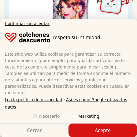
Continuar sin aceptar
respeta su intimidad
Este sitio web utiliza cookies para garantizar su correcto
funcionamiento (por ejemplo, para guardar artículos en la
cesta de la compra o simplemente para iniciar sesión).
También se utilizan para medir de forma anónima el número
de visitantes o para ofrecer servicios y publicidad
personalizados. Puede desactivar estas cookies en cualquier
momento.
·
Lea la política de privacidad
Así es como Google utiliza tus
datos
Castell microfibra ropa de cama reversible
Necesario
Marketing
Taylor Swift por Sid Maurer 155x220 + 80x80 cm
Cerrar
Acepte