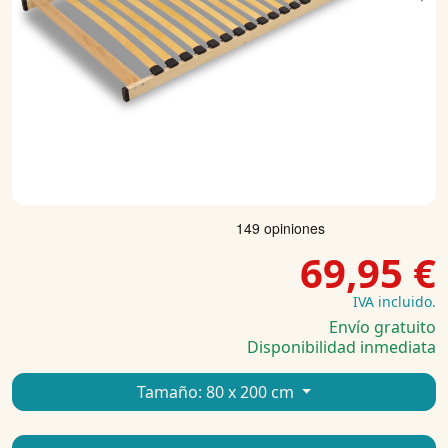
Previous
Ne
69,95 €
IVA incluido.
Envío gratuito
Disponibilidad inmediata
Tamaño:
80 x 200 cm