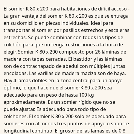
El somier
K 80 x
200
para habitaciones de difícil acceso -
La gran ventaja del somier
K 80 x 200
es que se entrega
en su domicilio en piezas individuales. Ideal para
transportar el
somier
por pasillos estrechos y escaleras
estrechas. Se puede combinar con
todos los tipos de
colchón
para que no tenga restricciones a la hora de
elegir. Somier
K
80 x 200 compuesto por
26
láminas de
madera
con
tapas
cerradas. El bastidor y las láminas
son de contrachapado de abedul con múltiples juntas
encoladas. Las varillas de madera maciza son de haya.
Hay
4 lamas dobles
en la zona central para un apoyo
óptimo, lo que hace que
el
somier
K 80 x 200
sea
adecuado para un
peso de hasta 100 kg
aproximadamente
. Es un somier
rígido
que no se
puede ajustar. Es adecuado para todo tipo de
colchones. El somier
K
80 x 200 sólo es adecuado para
somieres con al menos
tres puntos de apoyo
o
soporte
longitudinal continuo
. El grosor de las lamas es de 0,8